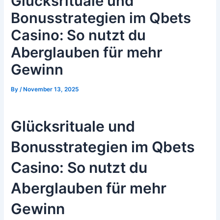
Glücksrituale und
Bonusstrategien im Qbets
Casino: So nutzt du
Aberglauben für mehr
Gewinn
By
/
November 13, 2025
Glücksrituale und
Bonusstrategien im Qbets
Casino: So nutzt du
Aberglauben für mehr
Gewinn