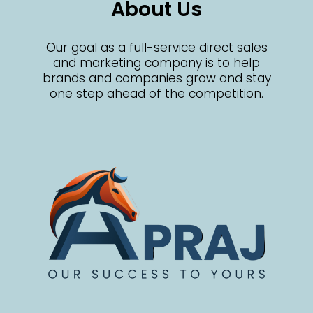
About Us
Our goal as a full-service direct sales
and marketing company is to help
brands and companies grow and stay
one step ahead of the competition.