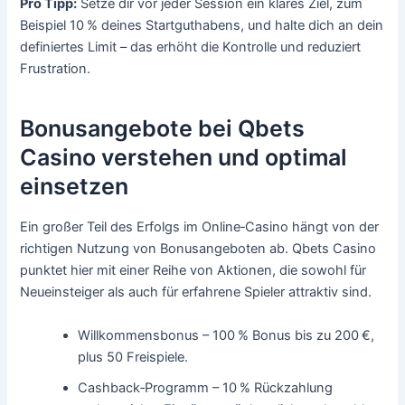
Pro Tipp:
Setze dir vor jeder Session ein klares Ziel, zum
Beispiel 10 % deines Startguthabens, und halte dich an dein
definiertes Limit – das erhöht die Kontrolle und reduziert
Frustration.
Bonusangebote bei Qbets
Casino verstehen und optimal
einsetzen
Ein großer Teil des Erfolgs im Online‑Casino hängt von der
richtigen Nutzung von Bonusangeboten ab. Qbets Casino
punktet hier mit einer Reihe von Aktionen, die sowohl für
Neueinsteiger als auch für erfahrene Spieler attraktiv sind.
Willkommensbonus – 100 % Bonus bis zu 200 €,
plus 50 Freispiele.
Cashback‑Programm – 10 % Rückzahlung